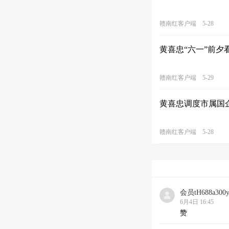
赣南红客户端
5-28
黄喜忠“六一”前夕
赣南红客户端
5-29
黄喜忠调度市属国
赣南红客户端
5-28
会员tH688a300
6月4日 16:45
赞