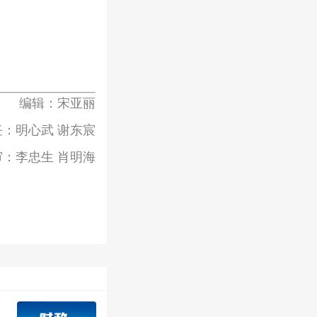
编辑：宋亚丽
：明心武 谢东宸
审：李忠生 肖明海