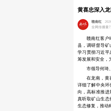
黄喜忠深入龙
赣南红
202
全网传播量73
赣南红客户
县，调研督导矿
学习贯彻习近平
筹发展和安全，
市领导何琦
在龙南，黄
详细了解中央环
向，高标准推进
真听取矿山生态
生态修复，推动