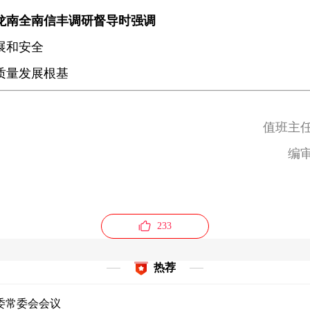
龙南全南信丰调研督导时强调
展和安全
质量发展根基
值班主任
编
233
热荐
委常委会会议