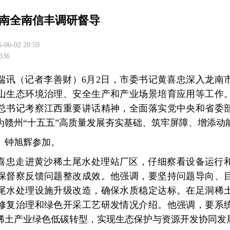
南全南信丰调研督导
6-06-02 20:59
36
端讯（记者李善财）6月2日，市委书记黄喜忠深入龙南
山生态环境治理、安全生产和产业场景培育应用等工作
总书记考察江西重要讲话精神，全面落实党中央和省委
为赣州“十五五”高质量发展夯实基础、筑牢屏障、增添动
、钟旭辉参加。
喜忠走进黄沙稀土尾水处理站厂区，仔细察看设备运行
保督察反馈问题整改成效。他强调，要坚持问题导向、
尾水处理设施升级改造，确保水质稳定达标。在足洞稀
修复治理和绿色开采工艺研发情况介绍。他强调，要系
稀土产业绿色低碳转型，实现生态保护与资源开发协同发