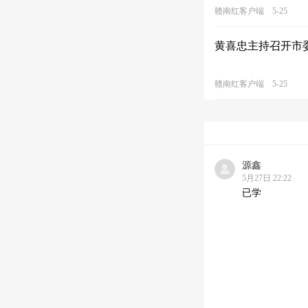
赣南红客户端
5-25
​黄喜忠主持召开
赣南红客户端
5-25
源鑫
5月27日 22:22
已学
已学*******