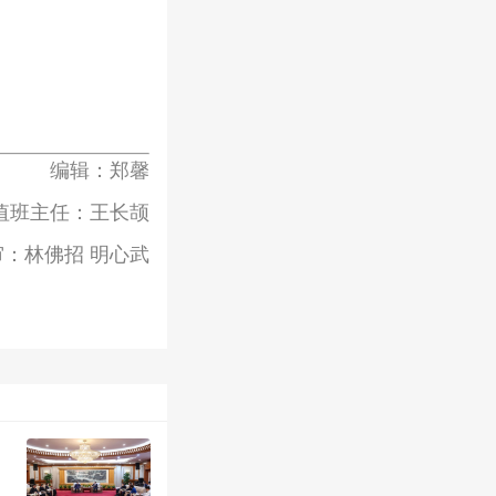
编辑：郑馨
值班主任：王长颉
审：林佛招 明心武