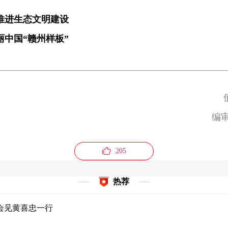
推进生态文明建设
丽中国“赣州样板”
编
205
热荐
会见黄喜忠一行